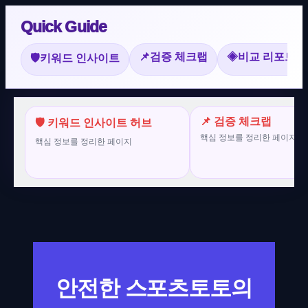
Quick Guide
📌
검증 체크랩
◈
비교 리포트
🛡️
키워드 인사이트
📌 검증 체크랩
🛡️ 키워드 인사이트 허브
핵심 정보를 정리한 페이지
핵심 정보를 정리한 페이지
안전한 스포츠토토의