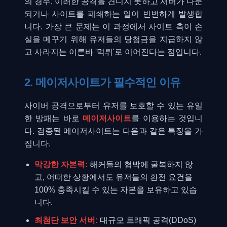
의 경우, 이러한 공격을 견디지 못하고 서버가 다운
되거나 사이트를 폐쇄하는 일이 빈번하게 발생합
니다. 가장 큰 문제는 이 과정에서 사이트 측이 손
실을 메꾸기 위해 유저들의 당첨금을 지급하지 않
고 사라지는 이른바 '먹튀'로 이어진다는 점입니다.
2. 메이저사이트가 필수적인 이유
사이버 공격으로부터 유저를 보호할 수 있는 유일
한 방패는 바로
메이저사이트
를 이용하는 것입니
다. 검증된 메이저사이트는 다음과 같은 특징을 가
집니다.
막강한 자본력:
해커들의 협박에 굴복하지 않
고, 어떠한 상황에서도 유저들의 환전 요건을
100% 충족시킬 수 있는 자본을 보유하고 있습
니다.
최첨단 보안 서버:
대규모 트래픽 공격(DDoS)