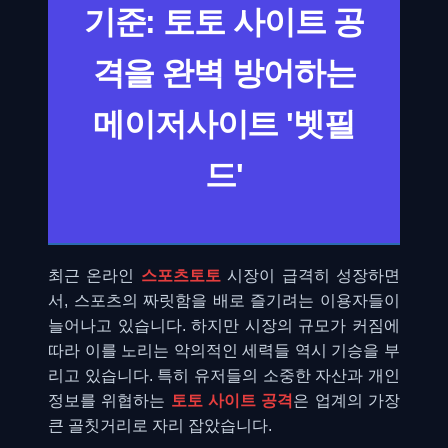
기준: 토토 사이트 공
격을 완벽 방어하는
메이저사이트 '벳필
드'
최근 온라인
스포츠토토
시장이 급격히 성장하면
서, 스포츠의 짜릿함을 배로 즐기려는 이용자들이
늘어나고 있습니다. 하지만 시장의 규모가 커짐에
따라 이를 노리는 악의적인 세력들 역시 기승을 부
리고 있습니다. 특히 유저들의 소중한 자산과 개인
정보를 위협하는
토토 사이트 공격
은 업계의 가장
큰 골칫거리로 자리 잡았습니다.